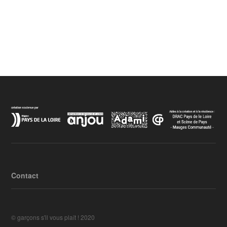
Contact
© garçons s'il vous plaît ! 2020